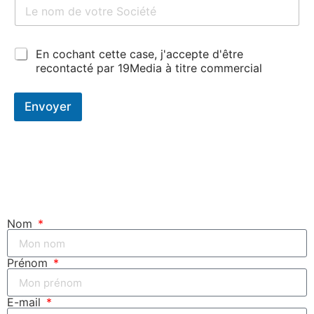
N
p
o
h
m
o
d
n
C
En cochant cette case, j'accepte d'être
e
e
a
v
recontacté par 19Media à titre commercial
*
s
o
e
t
s
Envoyer
r
à
e
c
s
o
o
c
c
h
i
e
é
r
t
*
é
Nom
*
Prénom
E-mail