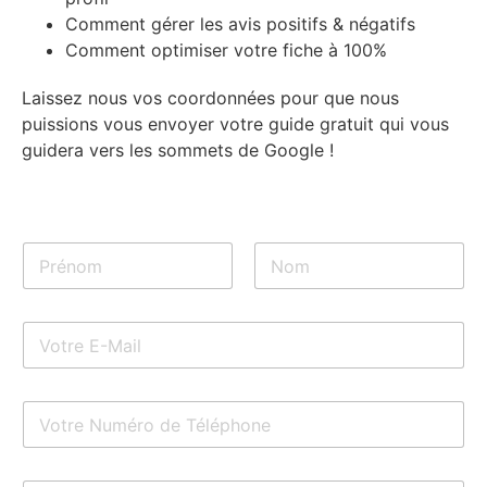
Comment gérer les avis positifs & négatifs
Comment optimiser votre fiche à 100%
Laissez nous vos coordonnées pour que nous
puissions vous envoyer votre guide gratuit qui vous
guidera vers les sommets de Google !
N
o
m
Prénom
Nom
*
E
-
m
a
T
i
é
l
l
*
é